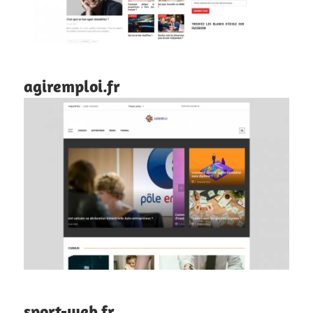
agiremploi.fr
sport-web.fr